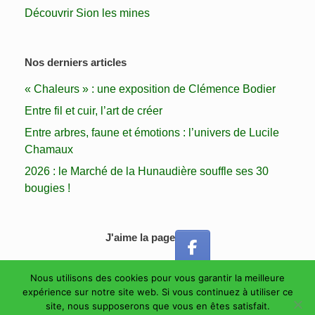
Découvrir Sion les mines
Nos derniers articles
« Chaleurs » : une exposition de Clémence Bodier
Entre fil et cuir, l’art de créer
Entre arbres, faune et émotions : l’univers de Lucile
Chamaux
2026 : le Marché de la Hunaudière souffle ses 30
bougies !
J'aime la page
Nous utilisons des cookies pour vous garantir la meilleure
expérience sur notre site web. Si vous continuez à utiliser ce
site, nous supposerons que vous en êtes satisfait.
Les Amis des Forges de la Hunaudière Copyright 2024 Tous droits