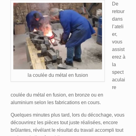
De
retour
dans
l’ateli
er,
vous
assist
erez à
la
spect
la coulée du métal en fusion
aculai
re
coulée du métal en fusion, en bronze ou en
aluminium selon les fabrications en cours.
Quelques minutes plus tard, lors du décochage, vous
découvrirez les pièces tout juste réalisées, encore
brûlantes, révélant le résultat du travail accompli tout