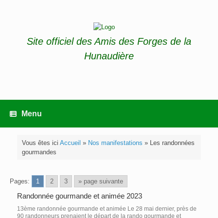
Skip
to
content
Site officiel des Amis des Forges de la
Hunaudière
Menu
Vous êtes ici
Accueil
»
Nos manifestations
»
Les randonnées
gourmandes
Pages:
1
2
3
» page suivante
Randonnée gourmande et animée 2023
13ème randonnée gourmande et animée Le 28 mai dernier, près de
90 randonneurs prenaient le départ de la rando gourmande et