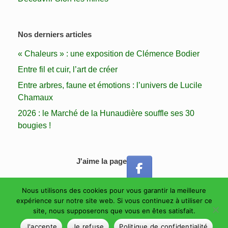
Nos derniers articles
« Chaleurs » : une exposition de Clémence Bodier
Entre fil et cuir, l’art de créer
Entre arbres, faune et émotions : l’univers de Lucile
Chamaux
2026 : le Marché de la Hunaudière souffle ses 30
bougies !
J'aime la page
Nous utilisons des cookies pour vous garantir la meilleure
expérience sur notre site web. Si vous continuez à utiliser ce
site, nous supposerons que vous en êtes satisfait.
Les Amis des Forges de la Hunaudière Copyright 2024 Tous droits
réservés
Theme by
SiteOrigin
J'accepte
Je refuse
Politique de confidentialité