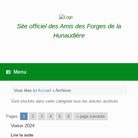
Skip
to
content
Site officiel des Amis des Forges de la
Hunaudière
Menu
Vous êtes ici
Accueil
»
Archives
Sont stockés dans cette catégorie tous les articles archivés
Pages:
1
2
3
4
5
6
» page suivante
Voeux 2024
Lire la suite