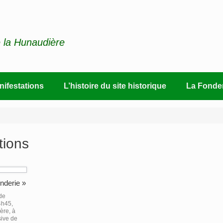
e la Hunaudière
ifestations
L’histoire du site historique
La Fonde
tions
nderie »
de
4h45,
ère, à
sive de